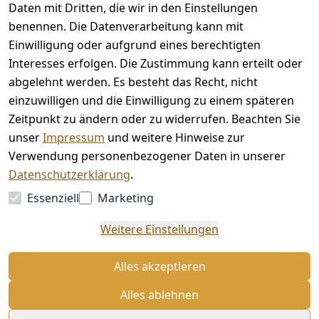
Rechtliches
Kontakt
Daten mit Dritten, die wir in den Einstellungen
benennen. Die Datenverarbeitung kann mit
AGB
Kontakt
Einwilligung oder aufgrund eines berechtigten
Impressum
Registrieren
Interesses erfolgen. Die Zustimmung kann erteilt oder
Datenschutze
abgelehnt werden. Es besteht das Recht, nicht
rklärung
einzuwilligen und die Einwilligung zu einem späteren
Barrierefreihe
Zeitpunkt zu ändern oder zu widerrufen. Beachten Sie
itserklärung
unser
Impressum
und weitere Hinweise zur
Widerrufsrec
Verwendung personenbezogener Daten in unserer
ht
Datenschutzerklärung
.
Essenziell
Marketing
Vertrag
Weitere Einstellungen
widerrufen
Alles akzeptieren
Alles ablehnen