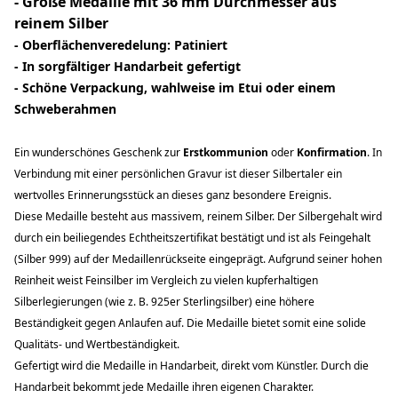
- Große Medaille mit 36 mm Durchmesser aus
reinem Silber
- Oberflächenveredelung: Patiniert
-
In sorgfältiger Handarbeit gefertigt
- Schöne Verpackung, wahlweise im Etui oder einem
Schweberahmen
Ein wunderschönes Geschenk zur
Erstkommunion
oder
Konfirmation
. In
Verbindung mit einer persönlichen Gravur ist dieser Silbertaler ein
wertvolles Erinnerungsstück an dieses ganz besondere Ereignis.
Diese Medaille besteht aus massivem, reinem Silber. Der Silbergehalt wird
durch ein beiliegendes Echtheitszertifikat bestätigt und ist als Feingehalt
(Silber 999) auf der Medaillenrückseite eingeprägt. Aufgrund seiner hohen
Reinheit weist Feinsilber im Vergleich zu vielen kupferhaltigen
Silberlegierungen (wie z. B. 925er Sterlingsilber) eine höhere
Beständigkeit gegen Anlaufen auf. Die Medaille bietet somit eine solide
Qualitäts- und Wertbeständigkeit.
Gefertigt wird die Medaille in Handarbeit, direkt vom Künstler. Durch die
Handarbeit bekommt jede Medaille ihren eigenen Charakter.