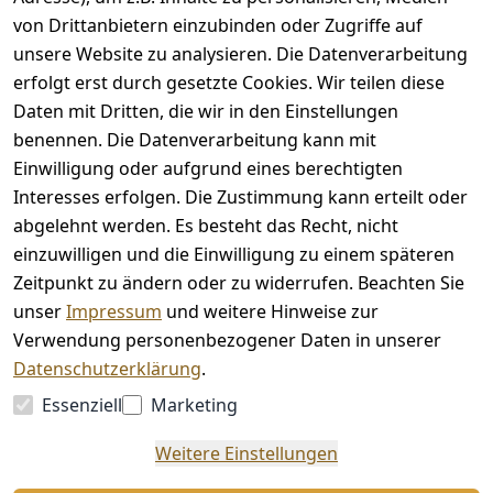
von Drittanbietern einzubinden oder Zugriffe auf
unsere Website zu analysieren. Die Datenverarbeitung
erfolgt erst durch gesetzte Cookies. Wir teilen diese
Rechtliches
Kontakt
Daten mit Dritten, die wir in den Einstellungen
benennen. Die Datenverarbeitung kann mit
AGB
Kontakt
Einwilligung oder aufgrund eines berechtigten
Impressum
Registrieren
Interesses erfolgen. Die Zustimmung kann erteilt oder
Datenschutze
abgelehnt werden. Es besteht das Recht, nicht
rklärung
einzuwilligen und die Einwilligung zu einem späteren
Barrierefreihe
Zeitpunkt zu ändern oder zu widerrufen. Beachten Sie
itserklärung
unser
Impressum
und weitere Hinweise zur
Widerrufsrec
Verwendung personenbezogener Daten in unserer
ht
Datenschutzerklärung
.
Essenziell
Marketing
Vertrag
Weitere Einstellungen
widerrufen