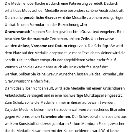
Die Medaillenoberfläche ist durch eine Patinierung veredelt. Dadurch
erhält das Motiv auf der Medaille eine besonders schöne Ausdruckskraft.
Durch eine
persönliche Gravur
wird die Medaille zu einem einzigartigen
Unikat. In dem Formular mit der Bezeichnung
„Ihr
Gravurwunsch“
können Sie den gewünschten Gravurtext eingeben. Bitte
beachten Sie die maximale Zeichenanzahl pro Zeile. Üblicherweise
werden
Anlass,
Vorname
und
Datum
eingraviert. Die Schriftgröße wird
dem Platz auf der Medaille angepasst. Je mehr Text, desto kleiner wird die
Schrift. Die
Schriftart entspricht der abgebildeten Schreibschrift, auf
W
unsch kann die Gravur aber auch als Druck
schrift ausgeführt
werden. Sollten Sie keine Gravur wünschen, lassen Sie das Formular „Ihr
Gravurwunsch“ einfach frei.
Damit das Silber nicht anläuft, wird jede Medaille mit einem unsichtbaren
Anlaufschutz versiegelt und in eine hochwertige Münzkapsel eingesetzt.
Zum Schutz sollte die Medaille immer in dieser aufbewahrt werden.
Zu jeder Medaille bekommen Sie zudem wahlweise ein schönes
Etui
oder
gegen Aufpreis einen
Schweberahmen
. Der Schweberahmen besteht aus
weißem Kunststoff und zwei glasklaren Silikon-Membran-Folien, zwischen
die die Medaille zusammen mit der Kapsel geklemmt wird. Wird keine