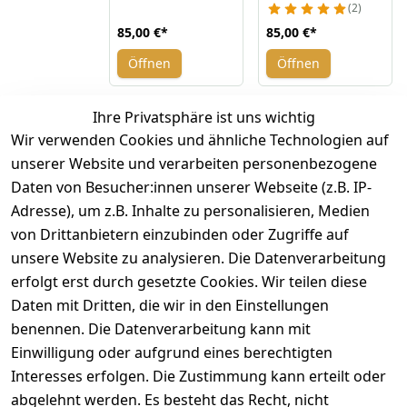
2
85,00 €
*
85,00 €
*
Öffnen
Öffnen
Ihre Privatsphäre ist uns wichtig
*
inkl. ges. MwSt
zzgl.
Versandkosten
Wir verwenden Cookies und ähnliche Technologien auf
unserer Website und verarbeiten personenbezogene
1
Daten von Besucher:innen unserer Webseite (z.B. IP-
Adresse), um z.B. Inhalte zu personalisieren, Medien
von Drittanbietern einzubinden oder Zugriffe auf
unsere Website zu analysieren. Die Datenverarbeitung
erfolgt erst durch gesetzte Cookies. Wir teilen diese
Rechtliches
Kontakt
Daten mit Dritten, die wir in den Einstellungen
benennen. Die Datenverarbeitung kann mit
AGB
Kontakt
Einwilligung oder aufgrund eines berechtigten
Impressum
Registrieren
Interesses erfolgen. Die Zustimmung kann erteilt oder
Datenschutze
abgelehnt werden. Es besteht das Recht, nicht
rklärung