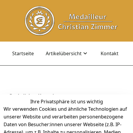
Startseite
Artikelübersicht
Kontakt
Rechtliches
Kontakt
Ihre Privatsphäre ist uns wichtig
AGB
Kontakt
Wir verwenden Cookies und ähnliche Technologien auf
Impressum
Registrieren
unserer Website und verarbeiten personenbezogene
Datenschutze
Daten von Besucher:innen unserer Webseite (z.B. IP-
rklärung
Adresse), um z.B. Inhalte zu personalisieren, Medien