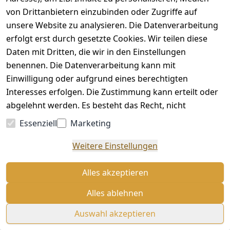
Barrierefreihe
von Drittanbietern einzubinden oder Zugriffe auf
itserklärung
unsere Website zu analysieren. Die Datenverarbeitung
Widerrufsrec
erfolgt erst durch gesetzte Cookies. Wir teilen diese
ht
Daten mit Dritten, die wir in den Einstellungen
benennen. Die Datenverarbeitung kann mit
Einwilligung oder aufgrund eines berechtigten
Vertrag
Interesses erfolgen. Die Zustimmung kann erteilt oder
widerrufen
abgelehnt werden. Es besteht das Recht, nicht
einzuwilligen und die Einwilligung zu einem späteren
Essenziell
Marketing
Zeitpunkt zu ändern oder zu widerrufen. Beachten Sie
unser
Impressum
und weitere Hinweise zur
Weitere Einstellungen
Verwendung personenbezogener Daten in unserer
© Medailleur Christian Zimmer 2026
Datenschutzerklärung
.
Alles akzeptieren
Alles ablehnen
Auswahl akzeptieren